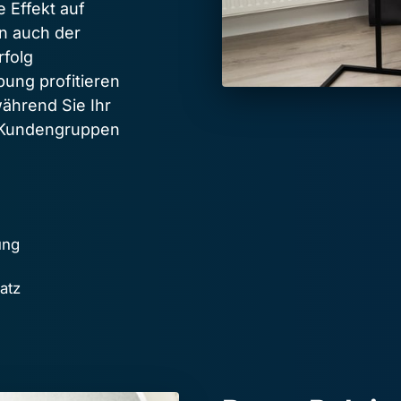
 Effekt auf 
 auch der 
folg 
ung profitieren 
ährend Sie Ihr 
 Kundengruppen 
ung
atz