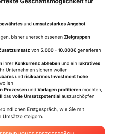
rfekte 
Geschäftsmöglichkeit 
für 
bewährtes
 und 
umsatzstarkes
Angebot
sigen, bisher unerschlossenen 
Zielgruppen
Zusatzumsatz
 von 
5.000 - 10.000€
 generieren 
n
 ihrer 
Konkurrenz
abheben
 und ein 
lukratives 
 ihr Unternehmen sichern wollen​
ubares
 und 
risikoarmes
Investment hohe 
wollen​
en Prozessen
 und 
Vorlagen profitieren 
möchten, 
ll
 das 
volle Umsatzpotential
 auszuschöpfen​
rbindlichen 
Erstgespräch, 
wie 
Sie 
mit 
e 
Umsätze 
steigern: