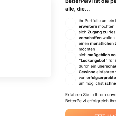
BetterPelvi 
ist 
die 
pe
alle, 
die...
ihr Portfolio um ein 
erweitern
 möchten
sich 
Zugang
zu
 rie
verschaffen
 wollen​
einen 
monatlichen
möchten​
sich 
maßgeblich
vo
"Lockangebot"
 für
durch ein 
überscha
Gewinne
 einfahren 
von 
erfolgserprobt
um möglichst 
schne
Erfahren 
Sie 
in 
Ihrem 
unve
BetterPelvi 
erfolgreich 
Ihr