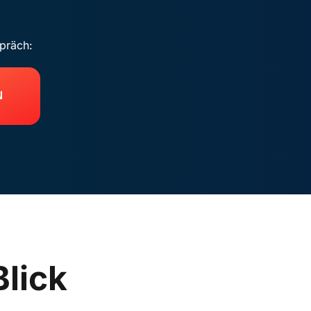
spräch:
N
Blick